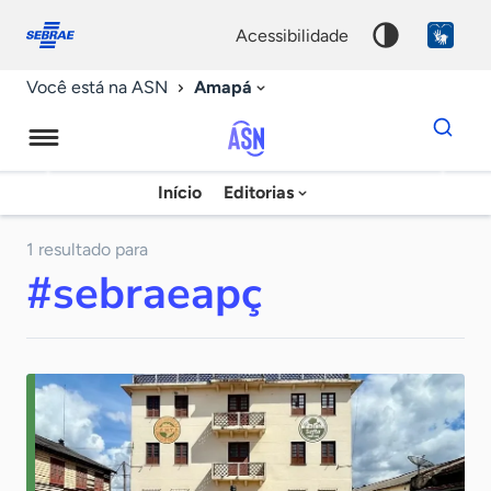
Fale
Acessibilidade
conosco
0
acessibilidade
9
Amapá
Você está na ASN
Dados
para
busca
Agência
Início
Editorias
Palavra
Sebrae
chave
de
1 resultado para
#sebraeapç
Notícias