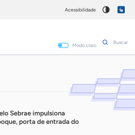
acessibilidade
Dados
Buscar
para
Modo claro
busca
Palavra
chave
elo Sebrae impulsiona
oque, porta de entrada do