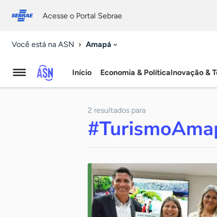
Fale
Acessibilidade
conosco
0
Acesse o Portal Sebrae
9
Amapá
Você está na ASN
Início
Economia & Política
Inovação & T
Agência
Sebrae
2 resultados para
de
#TurismoAma
Notícias