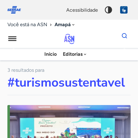
Fale
Acessibilidade
conosco
0
acessibilidade
9
Amapá
Você está na ASN
Dados
para
busca
Agência
Início
Editorias
Palavra
Sebrae
chave
de
3 resultados para
#turismosustentavel
Notícias