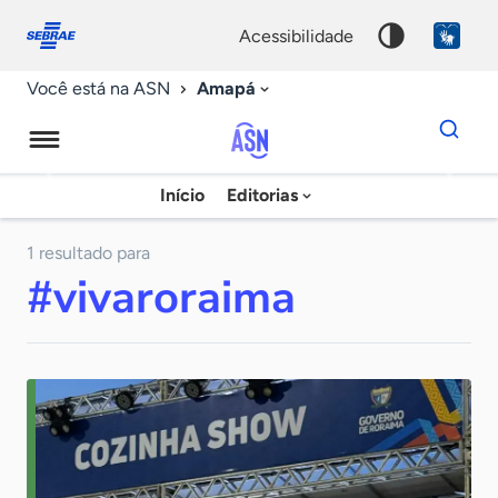
Fale
Acessibilidade
conosco
0
acessibilidade
9
Amapá
Você está na ASN
Dados
para
busca
Agência
Início
Editorias
Palavra
Sebrae
chave
de
1 resultado para
#vivaroraima
Notícias