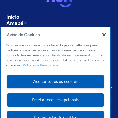
Início
Amapá
Sobre a ASN
Aviso de Cookies
Últimas notícias
Entre em contato
Nós usamos cookies e outras tecnologias semelhantes para
Editorias
melhorar a sua experiência em nossos serviços, personalizar
publicidade e recomendar conteúdo de seu interesse. Ao utilizar
Economia & Política
nossos serviços, você concorda com tal monitoramento descrito
Inovação & Tecnologia
em nossa
Política de Privacidade
Cultura empreendedora
Dados
Aceitar todos os cookies
Arquivo
Rejeitar cookies opcionais
Preferências de cookies