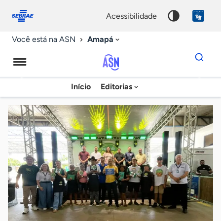
Fale
Acessibilidade
conosco
0
acessibilidade
9
Amapá
Você está na ASN
Dados
para
busca
Agência
Início
Editorias
Palavra
Sebrae
chave
de
Notícias