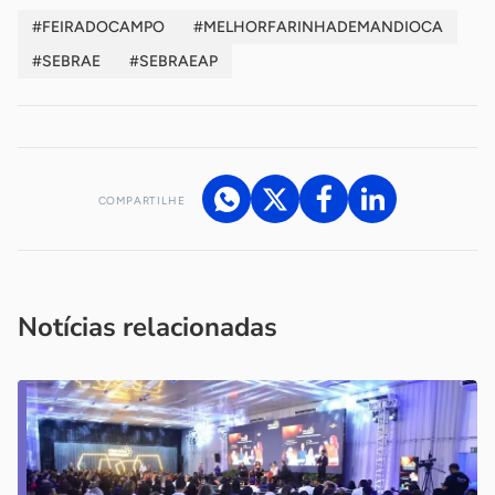
#FEIRADOCAMPO
#MELHORFARINHADEMANDIOCA
#SEBRAE
#SEBRAEAP
COMPARTILHE
Acesse nossos canais de atendimento
Ficou com alguma dúvida?
.
Se
você é um profissional da imprensa, entre em contato pelo
imprensa@sebrae.com.br
fale com a ASN em cada UF
ou
Notícias relacionadas