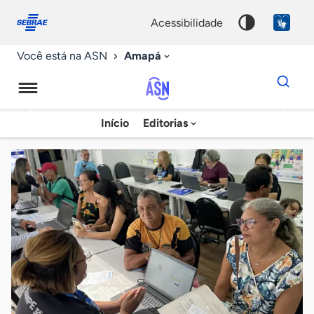
Fale
Acessibilidade
conosco
0
acessibilidade
9
Amapá
Você está na ASN
Dados
para
busca
Agência
Início
Editorias
Palavra
Sebrae
chave
de
Notícias