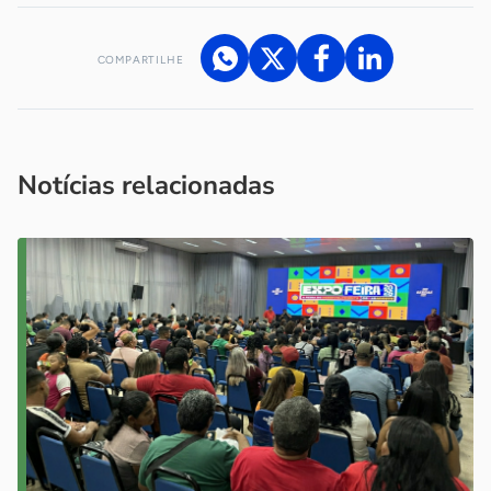
COMPARTILHE
Acesse nossos canais de atendimento
Ficou com alguma dúvida?
.
Se
você é um profissional da imprensa, entre em contato pelo
imprensa@sebrae.com.br
fale com a ASN em cada UF
ou
Notícias relacionadas