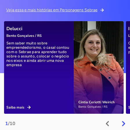
Veja essa e mais histórias em Personagens Sebrae
Delucci
Bento Gonçalves / RS
L
Sem saber muito sobre
empreendedorismo, o casal contou
com o Sebrae para aprender tudo
sobre o assunto, colocar o negócio
nos eixos e ainda abrir uma nova
empresa
Cíntia Ceriotti Weirich
Bento Gonçalves / RS
Saiba mais
1
/10