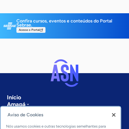
Confira cursos, eventos e conteúdos do Portal
Sebrae.
Acesse o Portal
Início
Amapá
Sobre a ASN
Aviso de Cookies
Últimas notícias
Entre em contato
Nós usamos cookies e outras tecnologias semelhantes para