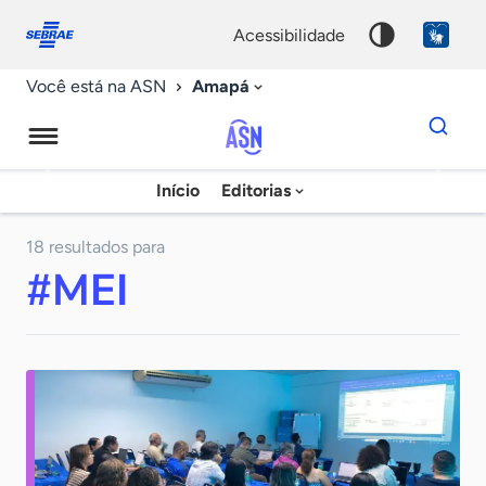
Fale
Acessibilidade
conosco
0
acessibilidade
9
Amapá
Você está na ASN
Dados
para
busca
Agência
Início
Editorias
Palavra
Sebrae
chave
de
18 resultados para
#MEI
Notícias