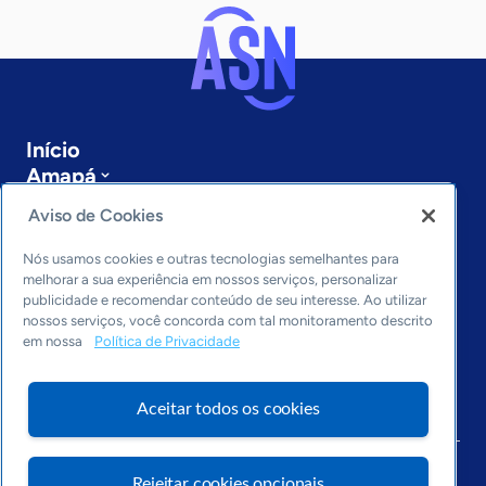
Início
Amapá
Sobre a ASN
Aviso de Cookies
Últimas notícias
Entre em contato
Nós usamos cookies e outras tecnologias semelhantes para
Editorias
melhorar a sua experiência em nossos serviços, personalizar
publicidade e recomendar conteúdo de seu interesse. Ao utilizar
Economia & Política
nossos serviços, você concorda com tal monitoramento descrito
em nossa
Política de Privacidade
Inovação & Tecnologia
Cultura empreendedora
Dados
Aceitar todos os cookies
Arquivo
Rejeitar cookies opcionais