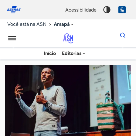
Fale
Acessibilidade
conosco
0
acessibilidade
9
Amapá
Você está na ASN
Dados
para
busca
Agência
Início
Editorias
Palavra
Sebrae
chave
de
Notícias