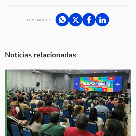
COMPARTILHE
Acesse nossos canais de atendimento
Ficou com alguma dúvida?
.
Se
você é um profissional da imprensa, entre em contato pelo
imprensa@sebrae.com.br
fale com a ASN em cada UF
ou
Notícias relacionadas