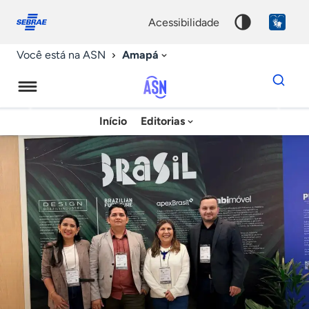
Fale
Acessibilidade
conosco
0
acessibilidade
9
Amapá
Você está na ASN
Dados
para
busca
Agência
Início
Editorias
Palavra
Sebrae
chave
de
Notícias