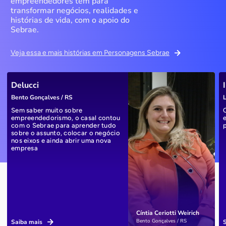
empreendedores têm para
transformar negócios, realidades e
histórias de vida, com o apoio do
Sebrae.
Veja essa e mais histórias em Personagens Sebrae
Delucci
Bento Gonçalves / RS
L
Sem saber muito sobre
empreendedorismo, o casal contou
com o Sebrae para aprender tudo
sobre o assunto, colocar o negócio
nos eixos e ainda abrir uma nova
empresa
Cíntia Ceriotti Weirich
Bento Gonçalves / RS
Saiba mais