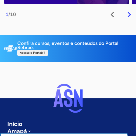
1
/10
Confira cursos, eventos e conteúdos do Portal
Sebrae.
Acesse o Portal
Início
Amapá