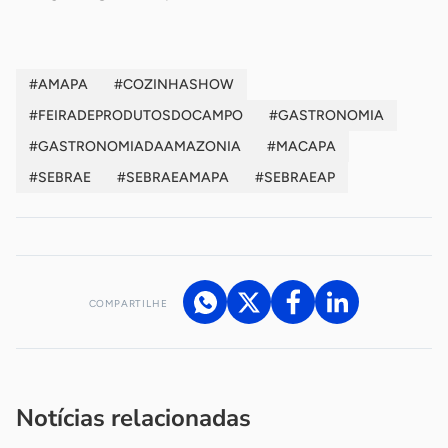
#AMAPA
#COZINHASHOW
#FEIRADEPRODUTOSDOCAMPO
#GASTRONOMIA
#GASTRONOMIADAAMAZONIA
#MACAPA
#SEBRAE
#SEBRAEAMAPA
#SEBRAEAP
COMPARTILHE
Acesse nossos canais de atendimento
Ficou com alguma dúvida?
.
Se
você é um profissional da imprensa, entre em contato pelo
imprensa@sebrae.com.br
fale com a ASN em cada UF
ou
Notícias relacionadas