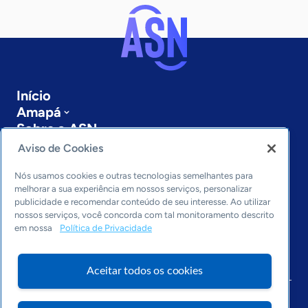
Início
Amapá
Sobre a ASN
Últimas notícias
Aviso de Cookies
Entre em contato
Editorias
Nós usamos cookies e outras tecnologias semelhantes para
melhorar a sua experiência em nossos serviços, personalizar
publicidade e recomendar conteúdo de seu interesse. Ao utilizar
Economia & Política
nossos serviços, você concorda com tal monitoramento descrito
Inovação & Tecnologia
em nossa
Política de Privacidade
Cultura empreendedora
Dados
Arquivo
Aceitar todos os cookies