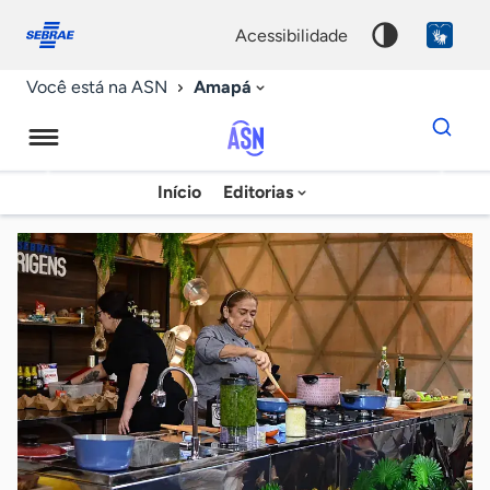
Fale
Acessibilidade
conosco
0
acessibilidade
9
Amapá
Você está na ASN
Dados
para
busca
Agência
Início
Editorias
Palavra
Sebrae
chave
de
Notícias