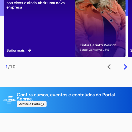
nos eixos e ainda abrir uma nova
empresa
Cíntia Ceriotti Weirich
Bento Gonçalves / RS
Saiba mais
1
/10
Confira cursos, eventos e conteúdos do Portal
Sebrae.
Acesse o Portal