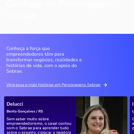
Conheça os Personagens
Sebrae
Conheça a força que
empreendedores têm para
transformar negócios, realidades e
histórias de vida, com o apoio do
Sebrae.
Veja essa e mais histórias em Personagens Sebrae
Delucci
Bento Gonçalves / RS
L
Sem saber muito sobre
empreendedorismo, o casal contou
com o Sebrae para aprender tudo
sobre o assunto, colocar o negócio