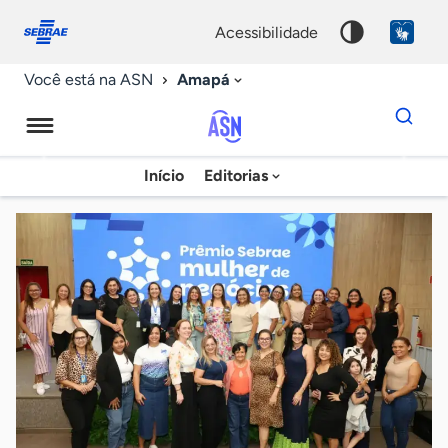
Fale
Acessibilidade
conosco
0
acessibilidade
9
Amapá
Você está na ASN
Dados
para
busca
Agência
Início
Editorias
Palavra
Sebrae
chave
de
Notícias