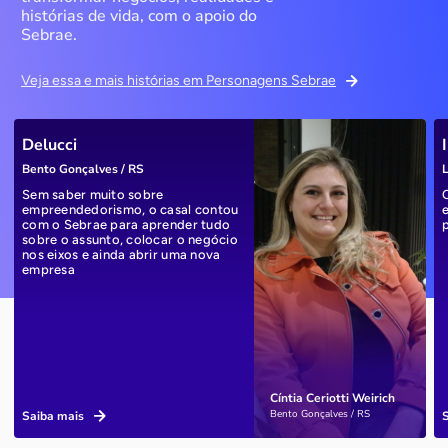
histórias de vida, com o apoio do
Sebrae.
Veja essa e mais histórias em Personagens Sebrae
Delucci
Bento Gonçalves / RS
L
Sem saber muito sobre
empreendedorismo, o casal contou
com o Sebrae para aprender tudo
sobre o assunto, colocar o negócio
nos eixos e ainda abrir uma nova
empresa
Cíntia Ceriotti Weirich
Bento Gonçalves / RS
Saiba mais