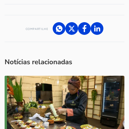
COMPARTILHE
Acesse nossos canais de atendimento
Ficou com alguma dúvida?
.
Se
você é um profissional da imprensa, entre em contato pelo
imprensa@sebrae.com.br
fale com a ASN em cada UF
ou
Notícias relacionadas