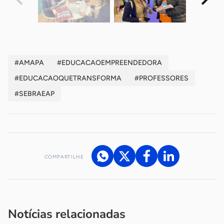
#AMAPA
#EDUCACAOEMPREENDEDORA
#EDUCACAOQUETRANSFORMA
#PROFESSORES
#SEBRAEAP
COMPARTILHE
Acesse nossos canais de atendimento
Ficou com alguma dúvida?
.
Se
você é um profissional da imprensa, entre em contato pelo
imprensa@sebrae.com.br
fale com a ASN em cada UF
ou
Notícias relacionadas