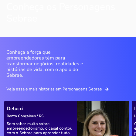
Conheça os Personagens
Sebrae
Conheça a força que
empreendedores têm para
transformar negócios, realidades e
histórias de vida, com o apoio do
Sebrae.
Veja essa e mais histórias em Personagens Sebrae
Delucci
Bento Gonçalves / RS
L
Sem saber muito sobre
empreendedorismo, o casal contou
com o Sebrae para aprender tudo