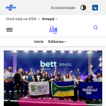
Fale
Acessibilidade
conosco
0
acessibilidade
9
Amapá
Você está na ASN
Dados
para
busca
Agência
Início
Editorias
Palavra
Sebrae
chave
de
Notícias