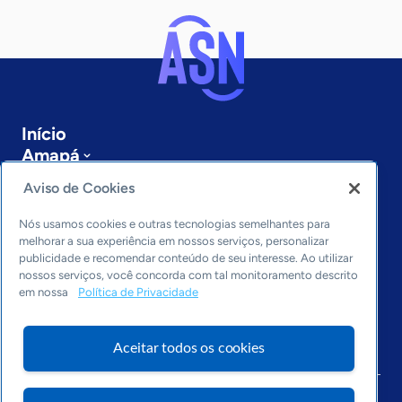
Início
Amapá
Sobre a ASN
Aviso de Cookies
Últimas notícias
Entre em contato
Nós usamos cookies e outras tecnologias semelhantes para
Editorias
melhorar a sua experiência em nossos serviços, personalizar
publicidade e recomendar conteúdo de seu interesse. Ao utilizar
Economia & Política
nossos serviços, você concorda com tal monitoramento descrito
em nossa
Política de Privacidade
Inovação & Tecnologia
Cultura empreendedora
Dados
Aceitar todos os cookies
Arquivo