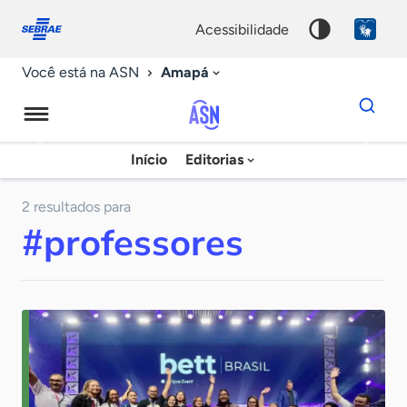
Fale
Acessibilidade
conosco
0
acessibilidade
9
Amapá
Você está na ASN
Dados
para
busca
Agência
Início
Editorias
Palavra
Sebrae
chave
de
2 resultados para
#professores
Notícias