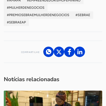
#AMAPA
#EMPREENDEDORISMOFEMININO
#MULHERDENEGOCIOS
#PREMIOSEBRAEMULHERDENEGOCIOS
#SEBRAE
#SEBRAEAP
COMPARTILHE
Acesse nossos canais de atendimento
Ficou com alguma dúvida?
.
Se
você é um profissional da imprensa, entre em contato pelo
imprensa@sebrae.com.br
fale com a ASN em cada UF
ou
Notícias relacionadas