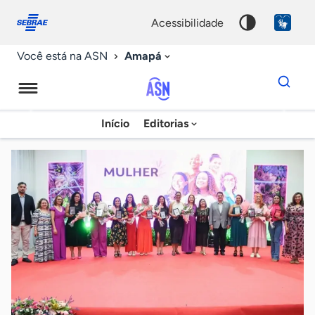
Fale
Acessibilidade
conosco
0
acessibilidade
9
Amapá
Você está na ASN
Dados
para
busca
Agência
Início
Editorias
Palavra
Sebrae
chave
de
Notícias