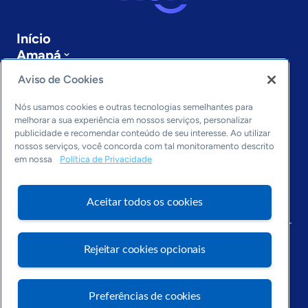
Início
Amapá
Sobre a ASN
Aviso de Cookies
Últimas notícias
Entre em contato
Nós usamos cookies e outras tecnologias semelhantes para
Editorias
melhorar a sua experiência em nossos serviços, personalizar
publicidade e recomendar conteúdo de seu interesse. Ao utilizar
Economia & Política
nossos serviços, você concorda com tal monitoramento descrito
em nossa
Política de Privacidade
Inovação & Tecnologia
Cultura empreendedora
Dados
Aceitar todos os cookies
Arquivo
Rejeitar cookies opcionais
Preferências de cookies
Visite o Portal Sebrae