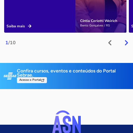
Cíntia Ceriotti Weirich
Bento Gonçalves / RS
Saiba mais
1
/10
Confira cursos, eventos e conteúdos do Portal
Sebrae.
Acesse o Portal