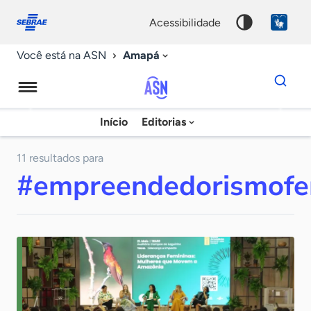
Fale
Acessibilidade
conosco
0
acessibilidade
9
Amapá
Você está na ASN
Dados
para
busca
Agência
Início
Editorias
Palavra
Sebrae
chave
de
11 resultados para
#empreendedorismofe
Notícias