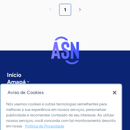
1
Início
Amapá
Sobre a ASN
Aviso de Cookies
Últimas notícias
Entre em contato
Nós usamos cookies e outras tecnologias semelhantes para
Editorias
melhorar a sua experiência em nossos serviços, personalizar
publicidade e recomendar conteúdo de seu interesse. Ao utilizar
Economia & Política
nossos serviços, você concorda com tal monitoramento descrito
em nossa
Política de Privacidade
Inovação & Tecnologia