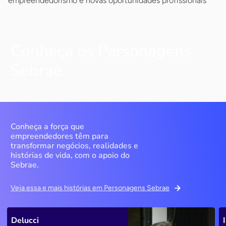
empreendedorismo e novas oportunidades profissionais
Conheça os Personagens
Sebrae
Conheça a força que
empreendedores têm para
transformar negócios, realidades e
histórias de vida, com o apoio do
Sebrae.
Veja essa e mais histórias em Personagens Sebrae
Delucci