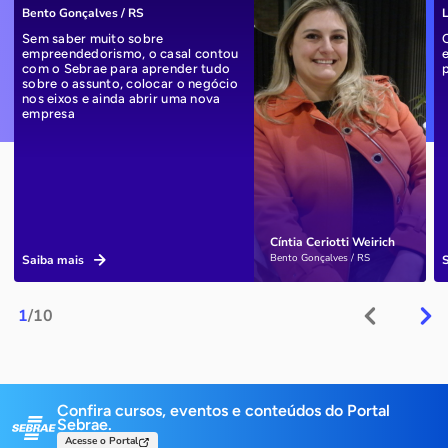
Bento Gonçalves / RS
L
Sem saber muito sobre
empreendedorismo, o casal contou
com o Sebrae para aprender tudo
sobre o assunto, colocar o negócio
nos eixos e ainda abrir uma nova
empresa
Cíntia Ceriotti Weirich
Bento Gonçalves / RS
Saiba mais
1
/10
Confira cursos, eventos e conteúdos do Portal
Sebrae.
Acesse o Portal