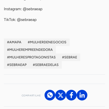
Instagram: @sebraeap
TikTok: @sebraeap
#AMAPA
#MULHERDENEGOCIOS
#MULHEREMPREENDEDORA
#MULHERESPROTAGONISTAS
#SEBRAE
#SEBRAEAP
#SEBRAEDELAS
COMPARTILHE
Acesse nossos canais de atendimento
Ficou com alguma dúvida?
.
Se