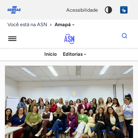
Fale
Acessibilidade
conosco
0
acessibilidade
9
Amapá
Você está na ASN
Dados
para
busca
Agência
Início
Editorias
Palavra
Sebrae
chave
de
Notícias