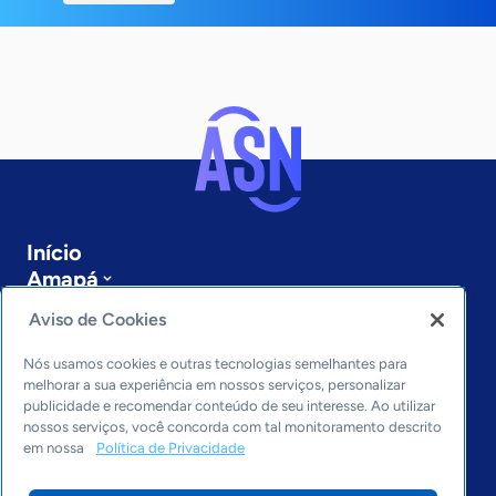
Início
Amapá
Sobre a ASN
Aviso de Cookies
Últimas notícias
Entre em contato
Nós usamos cookies e outras tecnologias semelhantes para
Editorias
melhorar a sua experiência em nossos serviços, personalizar
publicidade e recomendar conteúdo de seu interesse. Ao utilizar
Economia & Política
nossos serviços, você concorda com tal monitoramento descrito
em nossa
Política de Privacidade
Inovação & Tecnologia
Cultura empreendedora