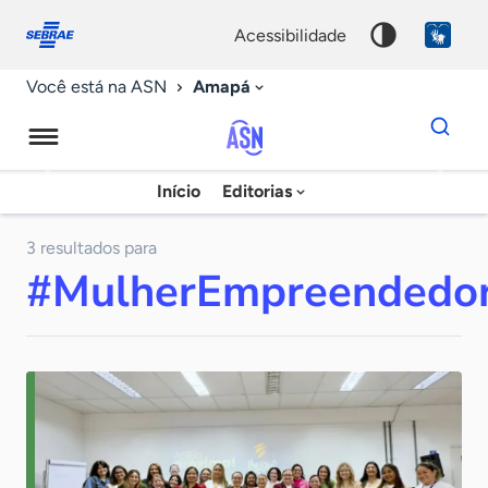
Fale
Acessibilidade
conosco
0
acessibilidade
9
Amapá
Você está na ASN
Dados
para
busca
Agência
Início
Editorias
Palavra
Sebrae
chave
de
3 resultados para
#MulherEmpreendedo
Notícias