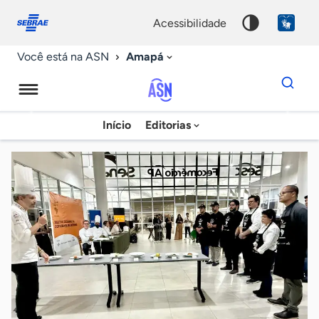
Fale
Acessibilidade
conosco
0
acessibilidade
9
Amapá
Você está na ASN
Dados
para
busca
Agência
Início
Editorias
Palavra
Sebrae
chave
de
Notícias