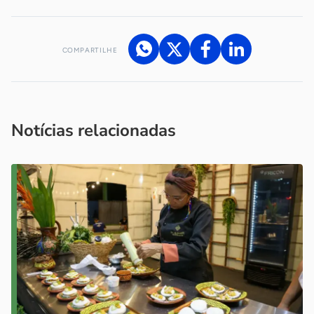
COMPARTILHE
Acesse nossos canais de atendimento
Ficou com alguma dúvida?
.
Se
você é um profissional da imprensa, entre em contato pelo
imprensa@sebrae.com.br
fale com a ASN em cada UF
ou
Notícias relacionadas