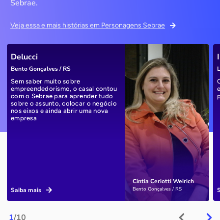
Sebrae.
Veja essa e mais histórias em Personagens Sebrae
Delucci
Bento Gonçalves / RS
L
Sem saber muito sobre
empreendedorismo, o casal contou
com o Sebrae para aprender tudo
sobre o assunto, colocar o negócio
nos eixos e ainda abrir uma nova
empresa
Cíntia Ceriotti Weirich
Bento Gonçalves / RS
Saiba mais
1
/10