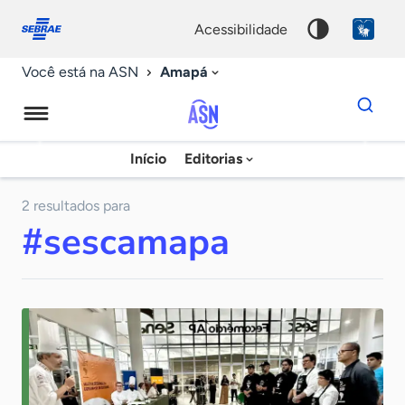
Fale
Acessibilidade
conosco
0
acessibilidade
9
Amapá
Você está na ASN
Dados
para
busca
Agência
Início
Editorias
Palavra
Sebrae
chave
de
2 resultados para
#sescamapa
Notícias