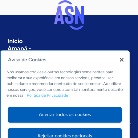
Início
Amapá
Sobre a ASN
Aviso de Cookies
Últimas notícias
Entre em contato
Nós usamos cookies e outras tecnologias semelhantes para
Editorias
melhorar a sua experiência em nossos serviços, personalizar
publicidade e recomendar conteúdo de seu interesse. Ao utilizar
Economia & Política
nossos serviços, você concorda com tal monitoramento descrito
em nossa
Política de Privacidade
Inovação & Tecnologia
Cultura empreendedora
Dados
Aceitar todos os cookies
Arquivo
Rejeitar cookies opcionais