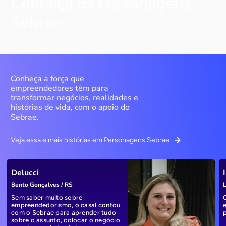
Conheça os Personagens
Sebrae
Conheça a força que
empreendedores têm para
transformar negócios, realidades e
histórias de vida, com o apoio do
Sebrae.
Veja essa e mais histórias em Personagens Sebrae
Delucci
Bento Gonçalves / RS
L
Sem saber muito sobre
empreendedorismo, o casal contou
com o Sebrae para aprender tudo
sobre o assunto, colocar o negócio