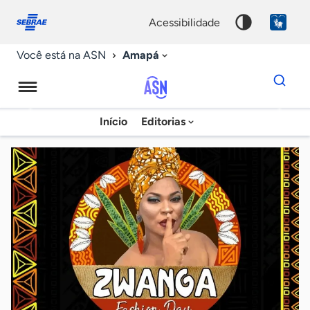
Fale
Acessibilidade
conosco
0
acessibilidade
9
Amapá
Você está na ASN
Dados
para
busca
Agência
Início
Editorias
Palavra
Sebrae
chave
de
Notícias