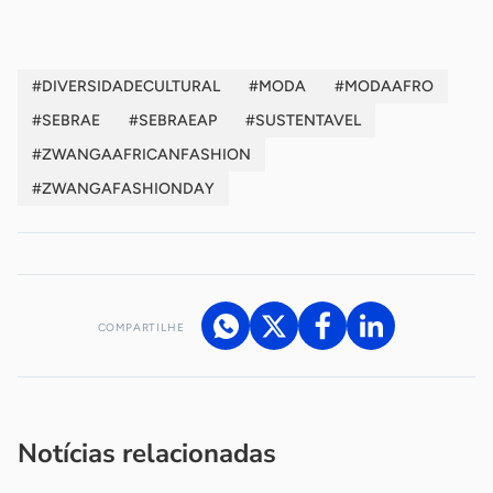
#DIVERSIDADECULTURAL
#MODA
#MODAAFRO
#SEBRAE
#SEBRAEAP
#SUSTENTAVEL
#ZWANGAAFRICANFASHION
#ZWANGAFASHIONDAY
COMPARTILHE
Acesse nossos canais de atendimento
Ficou com alguma dúvida?
.
Se
você é um profissional da imprensa, entre em contato pelo
imprensa@sebrae.com.br
fale com a ASN em cada UF
ou
Notícias relacionadas