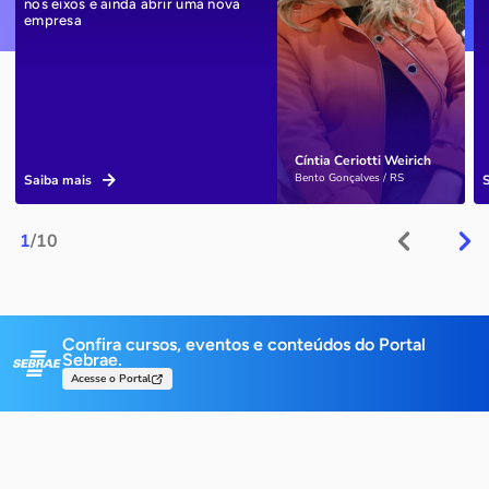
nos eixos e ainda abrir uma nova
empresa
Cíntia Ceriotti Weirich
Bento Gonçalves / RS
Saiba mais
1
/10
Confira cursos, eventos e conteúdos do Portal
Sebrae.
Acesse o Portal