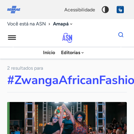
Fale
Acessibilidade
conosco
0
acessibilidade
9
Amapá
Você está na ASN
Dados
para
busca
Agência
Início
Editorias
Palavra
Sebrae
chave
de
2 resultados para
#ZwangaAfricanFashi
Notícias