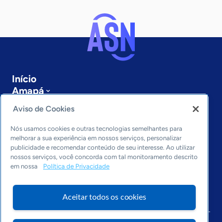
Início
Amapá
Sobre a ASN
Aviso de Cookies
Últimas notícias
Entre em contato
Nós usamos cookies e outras tecnologias semelhantes para
Editorias
melhorar a sua experiência em nossos serviços, personalizar
publicidade e recomendar conteúdo de seu interesse. Ao utilizar
Economia & Política
nossos serviços, você concorda com tal monitoramento descrito
em nossa
Política de Privacidade
Inovação & Tecnologia
Cultura empreendedora
Dados
Aceitar todos os cookies
Arquivo