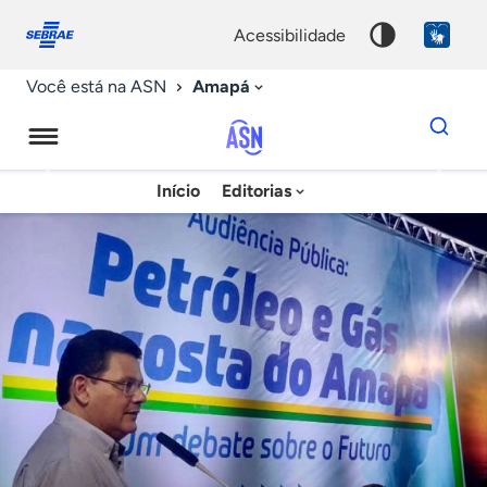
Fale
Acessibilidade
conosco
0
acessibilidade
9
Amapá
Você está na ASN
Dados
para
busca
Agência
Início
Editorias
Palavra
Sebrae
chave
de
Notícias