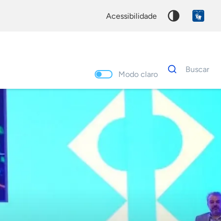
acessibilidade
Dados
Buscar
para
Modo claro
busca
Palavra
chave