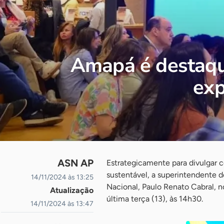
Amapá é destaqu
exp
ASN AP
Estrategicamente para divulgar 
sustentável, a superintendente 
14/11/2024 às 13:25
Nacional, Paulo Renato Cabral, 
Atualização
última terça (13), às 14h30.
14/11/2024 às 13:47