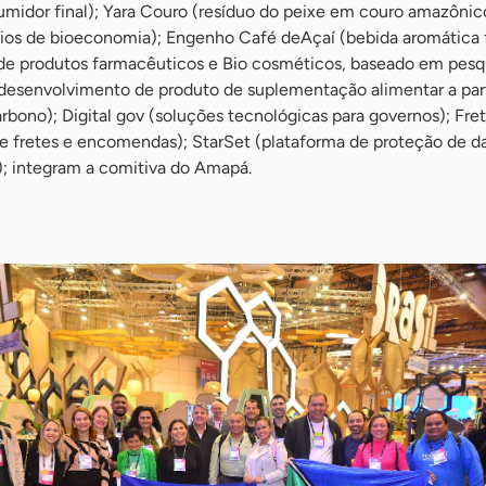
umidor final); Yara Couro (resíduo do peixe em couro amazônic
os de bioeconomia); Engenho Café deAçaí (bebida aromática fei
 produtos farmacêuticos e Bio cosméticos, baseado em pesqui
esenvolvimento de produto de suplementação alimentar a part
rbono); Digital gov (soluções tecnológicas para governos); Fr
 fretes e encomendas); StarSet (plataforma de proteção de d
a); integram a comitiva do Amapá.