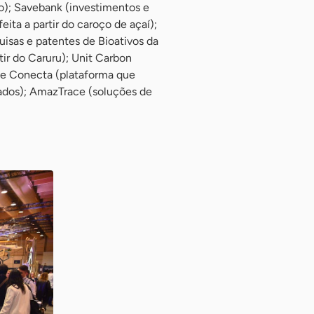
o); Savebank (investimentos e
ta a partir do caroço de açaí);
sas e patentes de Bioativos da
ir do Caruru); Unit Carbon
ete Conecta (plataforma que
ados); AmazTrace (soluções de