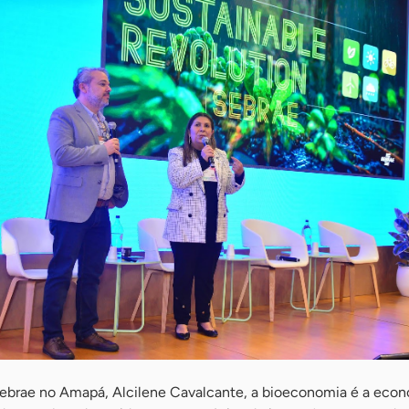
ebrae no Amapá, Alcilene Cavalcante, a bioeconomia é a econ