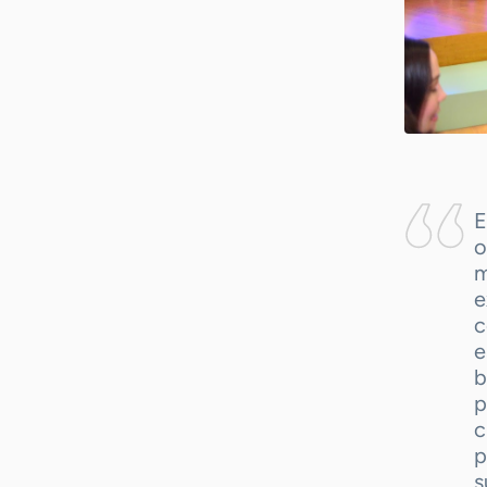
E
o
m
e
c
e
b
p
c
p
s