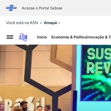
Fale
Acessibilidade
conosco
0
Acesse o Portal Sebrae
9
Amapá
Você está na ASN
Início
Economia & Política
Inovação & T
Agência
Sebrae
de
Notícias