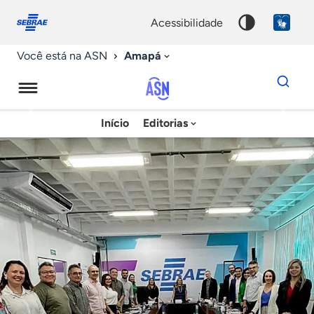
Fale
Acessibilidade
conosco
0
acessibilidade
9
Amapá
Você está na ASN
Dados
para
busca
Agência
Início
Editorias
Palavra
Sebrae
chave
de
Notícias