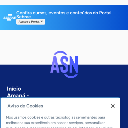
Confira cursos, eventos e conteúdos do Portal
Sebrae.
Acesse o Portal
Início
Amapá
Sobre a ASN
Aviso de Cookies
Últimas notícias
Entre em contato
Nós usamos cookies e outras tecnologias semelhantes para
Editorias
melhorar a sua experiência em nossos serviços, personalizar