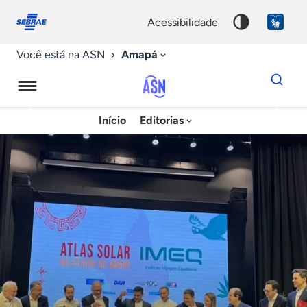
Fale
Acessibilidade
conosco
0
acessibilidade
9
Amapá
Você está na ASN
Dados
para
busca
Agência
Início
Editorias
Palavra
Sebrae
chave
de
Notícias