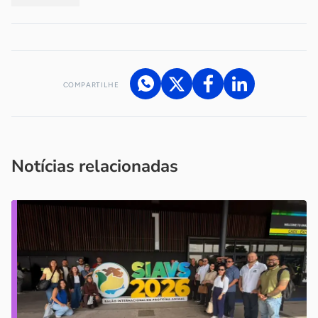
COMPARTILHE
Acesse nossos canais de atendimento
Ficou com alguma dúvida?
.
Se
você é um profissional da imprensa, entre em contato pelo
imprensa@sebrae.com.br
fale com a ASN em cada UF
ou
Notícias relacionadas