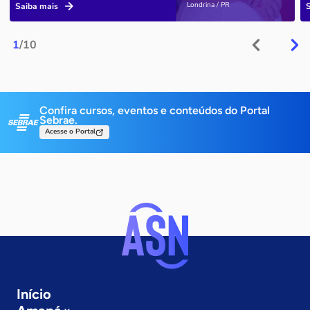
Londrina / PR
Saiba mais
1
/10
Confira cursos, eventos e conteúdos do Portal
Sebrae.
Acesse o Portal
Início