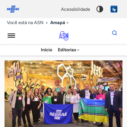
Fale
Acessibilidade
conosco
0
acessibilidade
9
Amapá
Você está na ASN
Dados
para
busca
Agência
Início
Editorias
Palavra
Sebrae
chave
de
Notícias