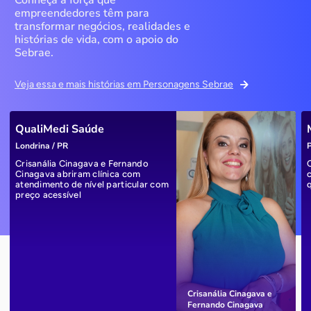
empreendedores têm para
transformar negócios, realidades e
histórias de vida, com o apoio do
Sebrae.
Veja essa e mais histórias em Personagens Sebrae
QualiMedi Saúde
Londrina / PR
P
Crisanália Cinagava e Fernando
Cinagava abriram clínica com
atendimento de nível particular com
preço acessível
Crisanália Cinagava e
Fernando Cinagava