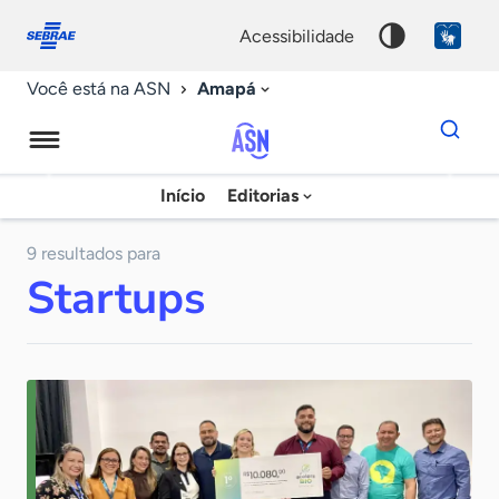
Fale
Acessibilidade
conosco
0
acessibilidade
9
Amapá
Você está na ASN
Dados
para
busca
Agência
Início
Editorias
Palavra
Sebrae
chave
de
9 resultados para
Startups
Notícias