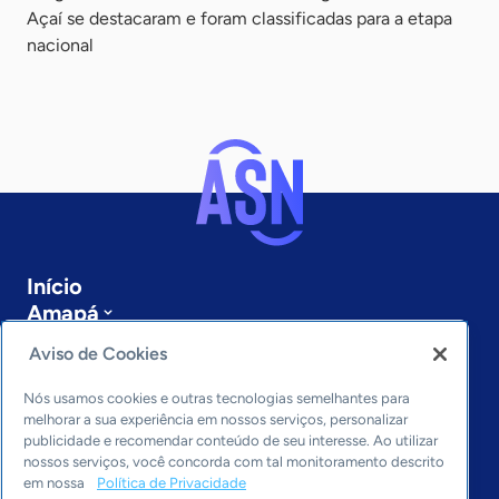
Açaí se destacaram e foram classificadas para a etapa
nacional
Início
Amapá
Sobre a ASN
Aviso de Cookies
Últimas notícias
Entre em contato
Nós usamos cookies e outras tecnologias semelhantes para
Editorias
melhorar a sua experiência em nossos serviços, personalizar
publicidade e recomendar conteúdo de seu interesse. Ao utilizar
Economia & Política
nossos serviços, você concorda com tal monitoramento descrito
em nossa
Política de Privacidade
Inovação & Tecnologia