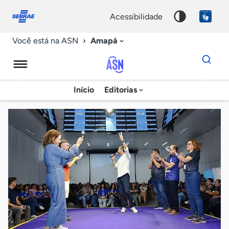
Fale
Acessibilidade
conosco
0
acessibilidade
9
Amapá
Você está na ASN
Dados
para
busca
Agência
Início
Editorias
Palavra
Sebrae
chave
de
Notícias