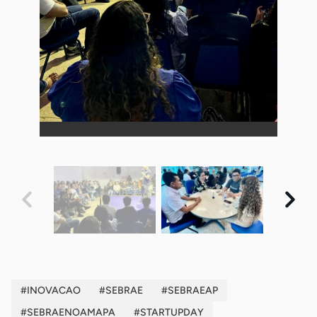
#INOVACAO
#SEBRAE
#SEBRAEAP
#SEBRAENOAMAPA
#STARTUPDAY