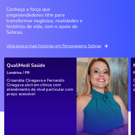
Conheça a força que
empreendedores têm para
transformar negócios, realidades e
histórias de vida, com o apoio do
Sebrae.
Veja essa e mais histórias em Personagens Sebrae
QualiMedi Saúde
Londrina / PR
P
Crisanália Cinagava e Fernando
Cinagava abriram clínica com
atendimento de nível particular com
preço acessível