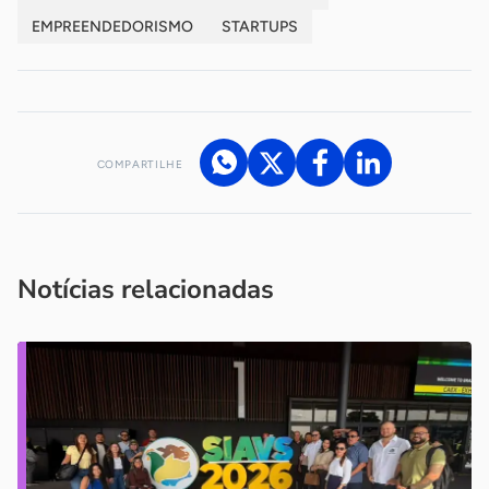
EMPREENDEDORISMO
STARTUPS
COMPARTILHE
Acesse nossos canais de atendimento
Ficou com alguma dúvida?
.
Se
você é um profissional da imprensa, entre em contato pelo
imprensa@sebrae.com.br
fale com a ASN em cada UF
ou
Notícias relacionadas