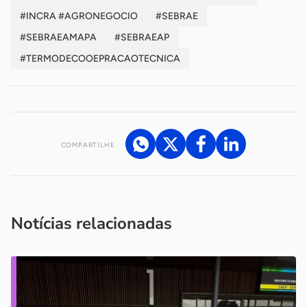
#INCRA #AGRONEGOCIO
#SEBRAE
#SEBRAEAMAPA
#SEBRAEAP
#TERMODECOOEPRACAOTECNICA
COMPARTILHE
Acesse nossos canais de atendimento
Ficou com alguma dúvida?
.
Se
você é um profissional da imprensa, entre em contato pelo
imprensa@sebrae.com.br
fale com a ASN em cada UF
ou
Notícias relacionadas