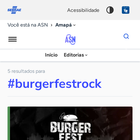
Fale
Acessibilidade
conosco
0
acessibilidade
9
Amapá
Você está na ASN
Dados
para
busca
Agência
Início
Editorias
Palavra
Sebrae
chave
de
5 resultados para
#burgerfestrock
Notícias