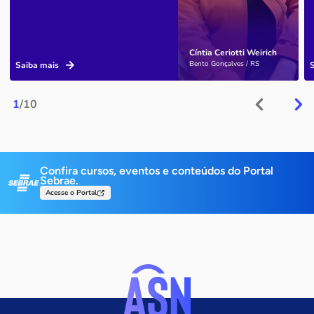
Cíntia Ceriotti Weirich
Bento Gonçalves / RS
Saiba mais
1
/10
Confira cursos, eventos e conteúdos do Portal
Sebrae.
Acesse o Portal