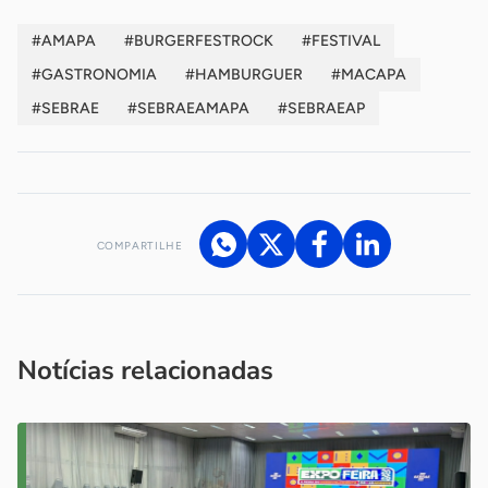
#AMAPA
#BURGERFESTROCK
#FESTIVAL
#GASTRONOMIA
#HAMBURGUER
#MACAPA
#SEBRAE
#SEBRAEAMAPA
#SEBRAEAP
COMPARTILHE
Acesse nossos canais de atendimento
Ficou com alguma dúvida?
.
Se
você é um profissional da imprensa, entre em contato pelo
imprensa@sebrae.com.br
fale com a ASN em cada UF
ou
Notícias relacionadas