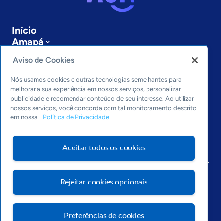
Início
Amapá
Sobre a ASN
Aviso de Cookies
Últimas notícias
Entre em contato
Nós usamos cookies e outras tecnologias semelhantes para
Editorias
melhorar a sua experiência em nossos serviços, personalizar
publicidade e recomendar conteúdo de seu interesse. Ao utilizar
Economia & Política
nossos serviços, você concorda com tal monitoramento descrito
em nossa
Política de Privacidade
Inovação & Tecnologia
Cultura empreendedora
Dados
Aceitar todos os cookies
Arquivo
Rejeitar cookies opcionais
Preferências de cookies