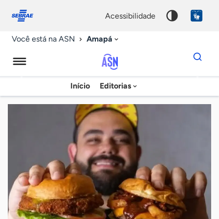
Fale
Acessibilidade
conosco
0
acessibilidade
9
Amapá
Você está na ASN
Dados
para
busca
Agência
Início
Editorias
Palavra
Sebrae
chave
de
Notícias