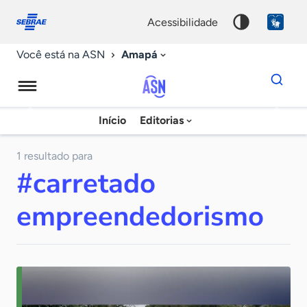
Fale
Acessibilidade
conosco
0
acessibilidade
9
Amapá
Você está na ASN
Dados
para
busca
Agência
Início
Editorias
Palavra
Sebrae
chave
de
1 resultado para
#carretado
Notícias
empreendedorismo