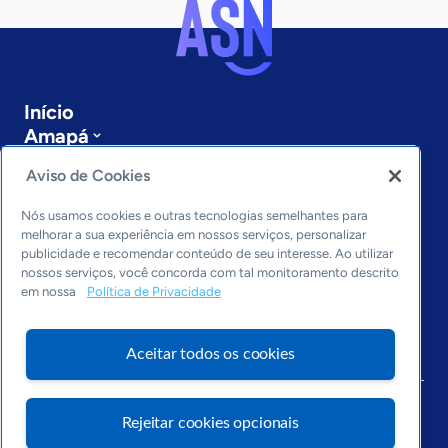
Início
Amapá
Sobre a ASN
Aviso de Cookies
Últimas notícias
Entre em contato
Nós usamos cookies e outras tecnologias semelhantes para
Editorias
melhorar a sua experiência em nossos serviços, personalizar
publicidade e recomendar conteúdo de seu interesse. Ao utilizar
Economia & Política
nossos serviços, você concorda com tal monitoramento descrito
Inovação & Tecnologia
em nossa
Política de Privacidade
Cultura empreendedora
Dados
Aceitar todos os cookies
Arquivo
Rejeitar cookies opcionais