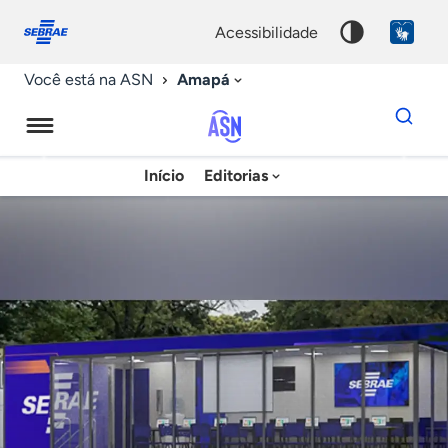
Fale
Acessibilidade
conosco
0
acessibilidade
9
Amapá
Você está na ASN
Dados
para
busca
Agência
Início
Editorias
Palavra
Sebrae
chave
de
Notícias