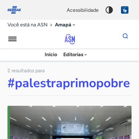
Fale
Acessibilidade
conosco
0
acessibilidade
9
Amapá
Você está na ASN
Dados
para
busca
Agência
Início
Editorias
Palavra
Sebrae
chave
de
2 resultados para
#palestraprimopobre
Notícias