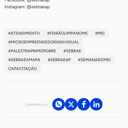
Instagram: @sebraeap
#ATENDIMENTO
#FEIRÃOLIMPANOME
#MEI
#MICROEMPREENDEDORINDIVIDUAL
#PALESTRAPRIMOPOBRE
#SEBRAE
#SEBRAEAMAPA
#SEBRAEAP
#SEMANADOMEI
CAPACITAÇÃO
COMPARTILHE
Acesse nossos canais de atendimento
Ficou com alguma dúvida?
.
Se
você é um profissional da imprensa, entre em contato pelo