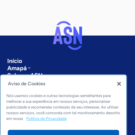
Início
Amapá
Sobre a ASN
Últimas notícias
Aviso de Cookies
Entre em contato
Editorias
Nós usamos cookies e outras tecnologias semelhantes para
melhorar a sua experiência em nossos serviços, personalizar
publicidade e recomendar conteúdo de seu interesse. Ao utilizar
Economia & Política
nossos serviços, você concorda com tal monitoramento descrito
Inovação & Tecnologia
em nossa
Política de Privacidade
Cultura empreendedora
Dados