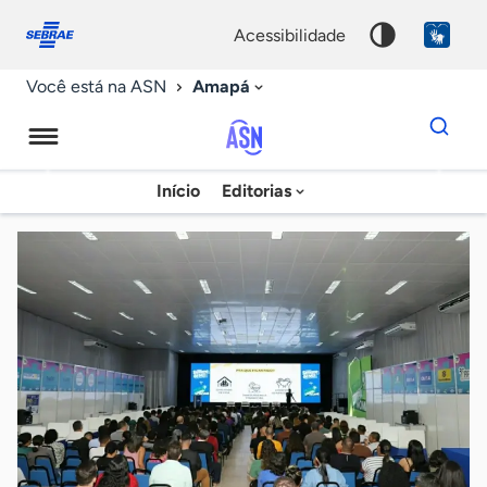
Fale
Acessibilidade
conosco
0
acessibilidade
9
Amapá
Você está na ASN
Dados
para
busca
Agência
Início
Editorias
Palavra
Sebrae
chave
de
Notícias