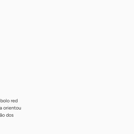
 bolo red
na orientou
ção dos