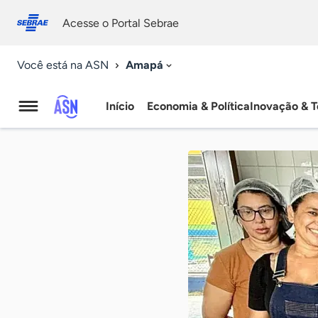
Fale
Acessibilidade
conosco
0
Acesse o Portal Sebrae
9
Amapá
Você está na ASN
Início
Economia & Política
Inovação & T
Agência
Sebrae
de
Notícias