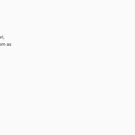
ri,
om as