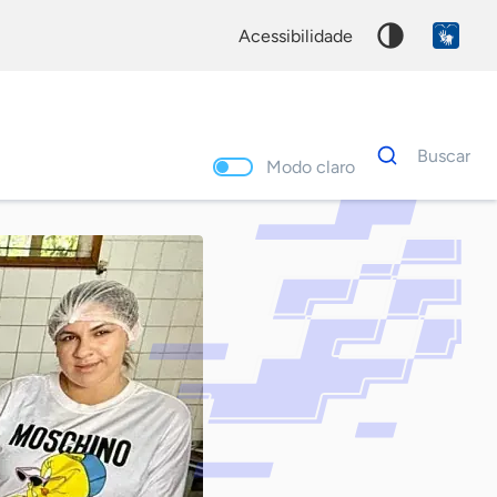
acessibilidade
Dados
Buscar
para
Modo claro
busca
Palavra
chave