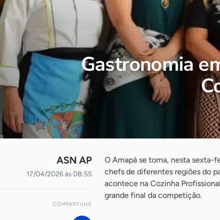
Gastronomia em 
Co
ASN AP
O Amapá se torna, nesta sexta-fei
chefs de diferentes regiões do p
17/04/2026 às 08:55
acontece na Cozinha Profissional
grande final da competição.
COMPARTILHE
-