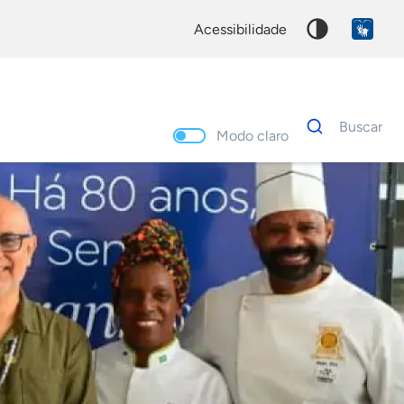
acessibilidade
Dados
Buscar
para
Modo claro
busca
Palavra
chave