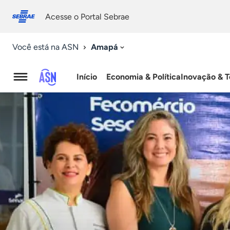
Fale
Acessibilidade
conosco
0
Acesse o Portal Sebrae
9
Amapá
Você está na ASN
Início
Economia & Política
Inovação & T
Agência
Sebrae
de
Notícias